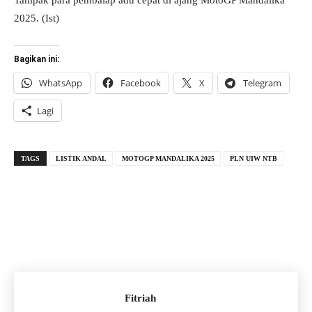
Tampak para pembalap adu cepat di ajang MotoGP Mandalika
2025. (Ist)
Bagikan ini:
WhatsApp
Facebook
X
Telegram
Lagi
TAGS
LISTIK ANDAL
MOTOGP MANDALIKA 2025
PLN UIW NTB
Fitriah