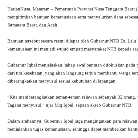
HarianNusa, Mataram – Pemerintah Provinsi Nusa Tenggara Barat (
mengirimkan bantuan kemanusiaan serta menyalurkan dana sebesar R
Sumatera Barat, dan Aceh.
Bantuan tersebut secara resmi dilepas oleh Gubernur NTB Dr. Lal
kemanusiaan ini menjadi wujud empati masyarakat NTB kepada saud
Gubernur Iqbal menjelaskan, tahap awal bantuan difokuskan pada p
dari tim kesehatan, yang akan langsung terjun membantu warga te
diberangkatkan menyusul sesuai kebutuhan di lapangan.
“Kita memberangkatkan teman-teman relawan sebanyak 32 orang, 
Tagana menyusul,” ujar Miq Iqbal, sapaan akrab Gubernur NTB.
Dalam arahannya, Gubernur Iqbal juga mengingatkan para relawan a
menjalankan tugas kemanusiaan, sehingga dapat memberikan bantu