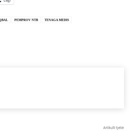
Lagi
QBAL
PEMPROV NTB
TENAGA MEDIS
Artikulli tjetër