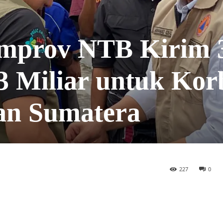
emprov NTB Kirim 
 Miliar untuk Kor
dan Sumatera
227
0