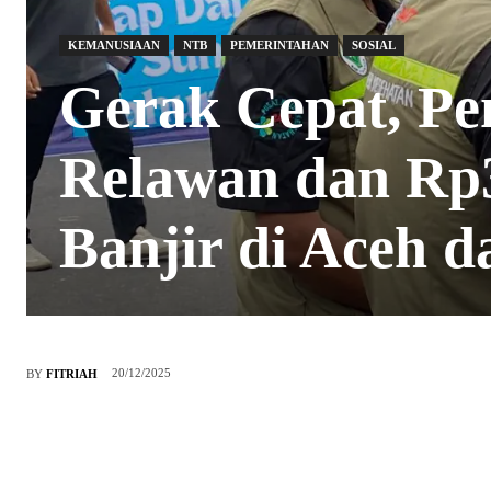
KEMANUSIAAN
NTB
PEMERINTAHAN
SOSIAL
Gerak Cepat, P
Relawan dan Rp3
Banjir di Aceh 
20/12/2025
BY
FITRIAH