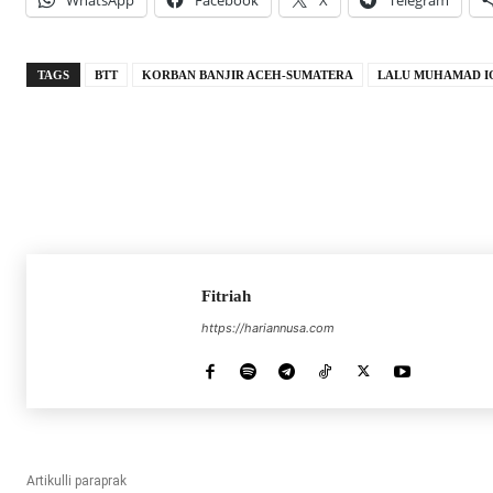
WhatsApp
Facebook
X
Telegram
TAGS
BTT
KORBAN BANJIR ACEH-SUMATERA
LALU MUHAMAD I
Fitriah
https://hariannusa.com
Artikulli paraprak