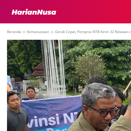
HEADLINE
INTER
Beranda
Kemanusiaan
Gerak Cepat, Pemprov NTB Kirim 32 Relawan da