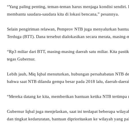
“Yang paling penting, teman-teman harus menjaga kondisi sendiri. 
membantu saudara-saudara kita di lokasi bencana,” pesannya.
Selain pengiriman relawan, Pemprov NTB juga menyalurkan bantuan
Terduga (BTT). Dana tersebut dialokasikan secara merata, masing-
“Rp3 miliar dari BTT, masing-masing daerah satu miliar. Kita pastik
tegas Gubernur.
Lebih jauh, Miq Iqbal menuturkan, hubungan persahabatan NTB deng
bahwa saat NTB dilanda gempa besar pada 2018 lalu, daerah-daera
“Mereka datang ke kita, memberikan bantuan ketika NTB tertimpa m
Gubernur Iqbal juga menjelaskan, saat ini terdapat beberapa wil
dan tingkat kedaruratan, bantuan diprioritaskan ke wilayah yang 