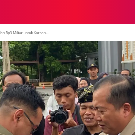
NASIONAL
NASIONAL
NTB
NEWSWIRE
MOR
n Rp3 Miliar untuk Korban...