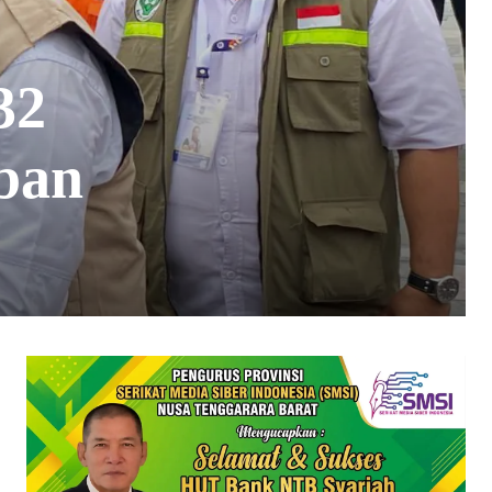
32
ban