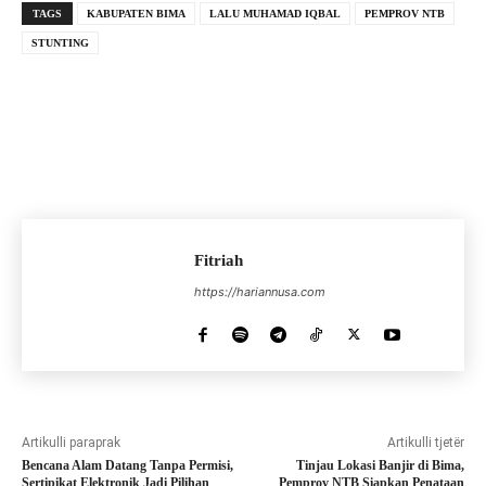
TAGS
KABUPATEN BIMA
LALU MUHAMAD IQBAL
PEMPROV NTB
STUNTING
Fitriah
https://hariannusa.com
Artikulli paraprak
Artikulli tjetër
Bencana Alam Datang Tanpa Permisi,
Tinjau Lokasi Banjir di Bima,
Sertipikat Elektronik Jadi Pilihan
Pemprov NTB Siapkan Penataan