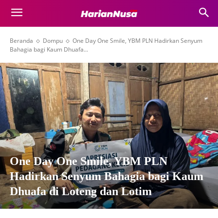
Beranda
Dompu
One Day One Smile, YBM PLN Hadirkan Senyum
Bahagia bagi Kaum Dhuafa...
One Day One Smile, YBM PLN
Hadirkan Senyum Bahagia bagi Kaum
Dhuafa di Loteng dan Lotim