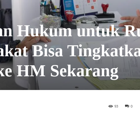
ian Hukum untuk 
akat Bisa Tingkatk
 ke HM Sekarang
93
0