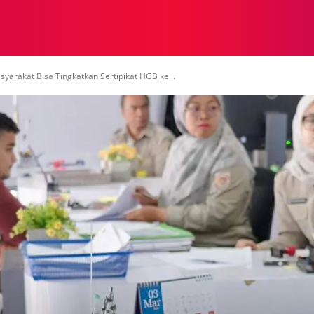
NASIONAL
NASIONAL
NTB
NEWSWIRE
MOR
arakat Bisa Tingkatkan Sertipikat HGB ke...