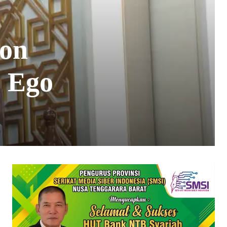
ron
 Ego