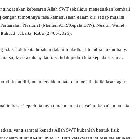
engingat akan kebesaran Allah SWT sekaligus menegaskan kembali
ng dengan tumbuhnya rasa kemanusiaan dalam diri setiap muslim.
n Pertanahan Nasional (Menteri ATR/Kepala BPN), Nusron Wahid,
Ittihaad, Jakarta, Rabu (27/05/2026).
ng tidak boleh kita lupakan dalam Iduladha. Iduladha bukan hanya
nafsu, keserakahan, dan rasa tidak peduli kita kepada sesama,
undukkan diri, membersihkan hati, dan melatih keikhlasan agar
makin besar kepeduliannya umat manusia tersebut kepada manusia
gatkan, yang sampai kepada Allah SWT bukanlah bentuk fisik
t dalam surat Al-Hajj ayat 37. Dari ketakwaan itu bisa melahirkan