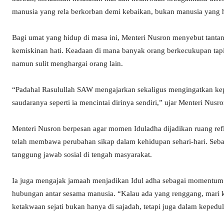
manusia yang rela berkorban demi kebaikan, bukan manusia yang 
Bagi umat yang hidup di masa ini, Menteri Nusron menyebut tanta
kemiskinan hati. Keadaan di mana banyak orang berkecukupan tapi k
namun sulit menghargai orang lain.
“Padahal Rasulullah SAW mengajarkan sekaligus mengingatkan kepa
saudaranya seperti ia mencintai dirinya sendiri,” ujar Menteri Nusro
Menteri Nusron berpesan agar momen Iduladha dijadikan ruang refl
telah membawa perubahan sikap dalam kehidupan sehari-hari. Seba
tanggung jawab sosial di tengah masyarakat.
Ia juga mengajak jamaah menjadikan Idul adha sebagai momentu
hubungan antar sesama manusia. “Kalau ada yang renggang, mari ki
ketakwaan sejati bukan hanya di sajadah, tetapi juga dalam kepedu