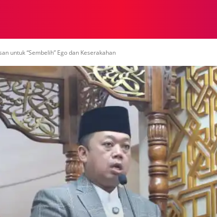
NASIONAL
NASIONAL
NTB
NEWSWIRE
MOR
esan untuk “Sembelih” Ego dan Keserakahan