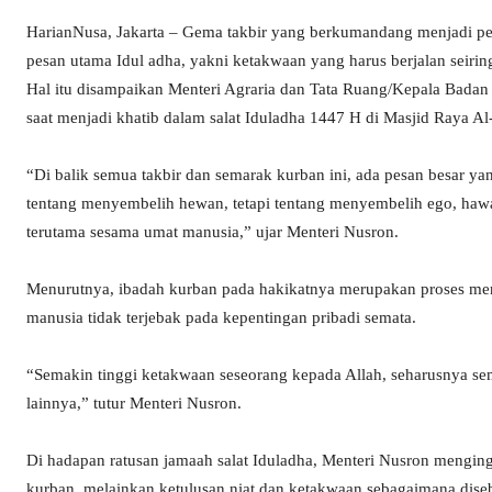
HarianNusa, Jakarta – Gema takbir yang berkumandang menjadi p
pesan utama Idul adha, yakni ketakwaan yang harus berjalan seiri
Hal itu disampaikan Menteri Agraria dan Tata Ruang/Kepala Bada
saat menjadi khatib dalam salat Iduladha 1447 H di Masjid Raya Al-
“Di balik semua takbir dan semarak kurban ini, ada pesan besar ya
tentang menyembelih hewan, tetapi tentang menyembelih ego, hawa 
terutama sesama umat manusia,” ujar Menteri Nusron.
Menurutnya, ibadah kurban pada hakikatnya merupakan proses men
manusia tidak terjebak pada kepentingan pribadi semata.
“Semakin tinggi ketakwaan seseorang kepada Allah, seharusnya se
lainnya,” tutur Menteri Nusron.
Di hadapan ratusan jamaah salat Iduladha, Menteri Nusron mengin
kurban, melainkan ketulusan niat dan ketakwaan sebagaimana disebu