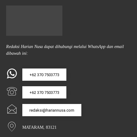
Redaksi Harian Nusa dapat dihubungi melalui WhatsApp dan email
dibawah ini:
+62 370 7503773
+62 370 7503773
redaksi@hariannusa.com
MATARAM, 83121