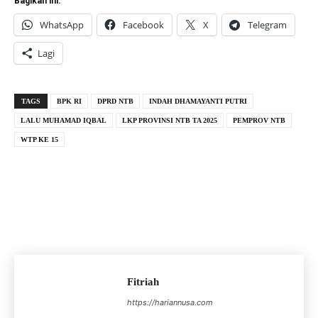
Bagikan ini:
WhatsApp
Facebook
X
Telegram
Lagi
TAGS
BPK RI
DPRD NTB
INDAH DHAMAYANTI PUTRI
LALU MUHAMAD IQBAL
LKP PROVINSI NTB TA 2025
PEMPROV NTB
WTP KE 15
Fitriah
https://hariannusa.com