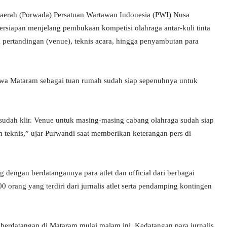
aerah (Porwada) Persatuan Wartawan Indonesia (PWI) Nusa
ersiapan menjelang pembukaan kompetisi olahraga antar-kuli tinta
a pertandingan (venue), teknis acara, hingga penyambutan para
wa Mataram sebagai tuan rumah sudah siap sepenuhnya untuk
s sudah klir. Venue untuk masing-masing cabang olahraga sudah siap
 teknis,” ujar Purwandi saat memberikan keterangan pers di
ng dengan berdatangannya para atlet dan official dari berbagai
00 orang yang terdiri dari jurnalis atlet serta pendamping kontingen
i berdatangan di Mataram mulai malam ini. Kedatangan para jurnalis