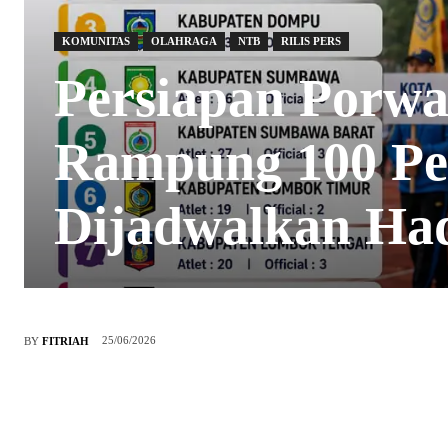
KOMUNITAS
OLAHRAGA
NTB
RILIS PERS
Persiapan Porw
Rampung 100 Per
Dijadwalkan Ha
25/06/2026
BY
FITRIAH