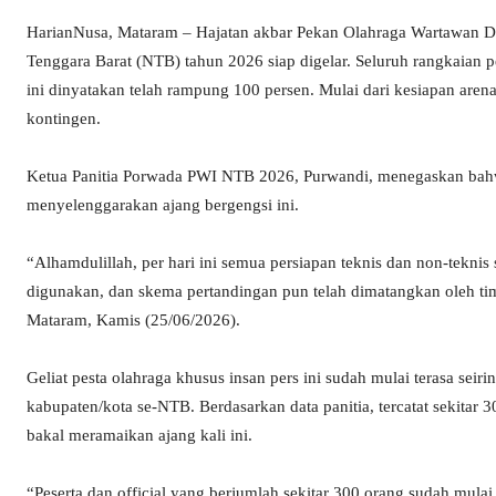
HarianNusa, Mataram – Hajatan akbar Pekan Olahraga Wartawan D
Tenggara Barat (NTB) tahun 2026 siap digelar. Seluruh rangkaian p
ini dinyatakan telah rampung 100 persen. Mulai dari kesiapan aren
kontingen.
Ketua Panitia Porwada PWI NTB 2026, Purwandi, menegaskan bah
menyelenggarakan ajang bergengsi ini.
“Alhamdulillah, per hari ini semua persiapan teknis dan non-tekni
digunakan, dan skema pertandingan pun telah dimatangkan oleh tim
Mataram, Kamis (25/06/2026).
Geliat pesta olahraga khusus insan pers ini sudah mulai terasa seiri
kabupaten/kota se-NTB. Berdasarkan data panitia, tercatat sekitar 3
bakal meramaikan ajang kali ini.
“Peserta dan official yang berjumlah sekitar 300 orang sudah mula