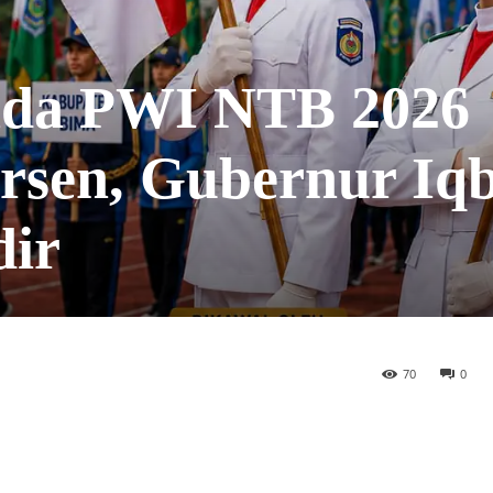
ada PWI NTB 2026
sen, Gubernur Iqb
dir
70
0