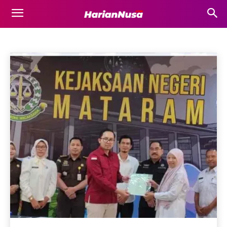
LOMBOK BARAT
Bima
Bisnis
Business
Destinasi Wisata
Dompu
Beranda
Lombok Barat