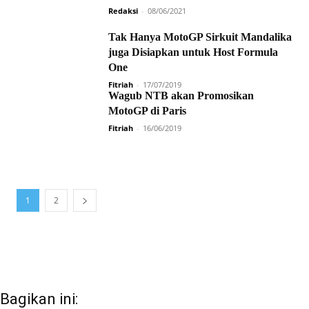
Redaksi
-
08/06/2021
Tak Hanya MotoGP Sirkuit Mandalika
juga Disiapkan untuk Host Formula
One
Fitriah
-
17/07/2019
Wagub NTB akan Promosikan
MotoGP di Paris
Fitriah
-
16/06/2019
1
2
Bagikan ini: