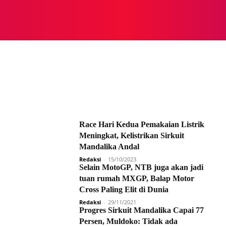
NASIONAL
NASIONAL
NTB
NEWSWIRE
MOR
Race Hari Kedua Pemakaian Listrik
Meningkat, Kelistrikan Sirkuit
Mandalika Andal
Redaksi
-
15/10/2023
Selain MotoGP, NTB juga akan jadi
tuan rumah MXGP, Balap Motor
Cross Paling Elit di Dunia
Redaksi
-
29/11/2021
Progres Sirkuit Mandalika Capai 77
Persen, Muldoko: Tidak ada