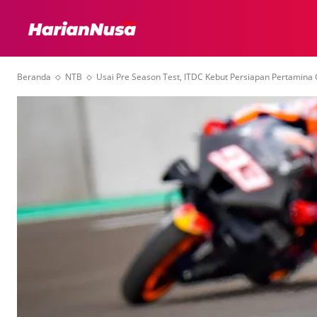
HEADLINE
INTER
Beranda
NTB
Usai Pre Season Test, ITDC Kebut Persiapan Pertamina Gr