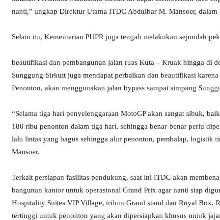
nanti,” ungkap Direktur Utama ITDC Abdulbar M. Mansoer, dalam ket
Selain itu, Kementerian PUPR juga tengah melakukan sejumlah pek
beautifikasi dan pembangunan jalan ruas Kuta – Kruak hingga di 
Sunggung-Sirkuit juga mendapat perbaikan dan beautifikasi karena
Penonton, akan menggunakan jalan bypass sampai simpang Sunggu
“Selama tiga hari penyelenggaraan MotoGP akan sangat sibuk, baik it
180 ribu penonton dalam tiga hari, sehingga benar-benar perlu dip
lalu lintas yang bagus sehingga alur penonton, pembalap, logistik t
Mansoer.
Terkait persiapan fasilitas pendukung, saat ini ITDC akan membenah
bangunan kantor untuk operasional Grand Prix agar nanti siap dig
Hospitality Suites VIP Village, tribun Grand stand dan Royal Box.
tertinggi untuk penonton yang akan dipersiapkan khusus untuk jajar