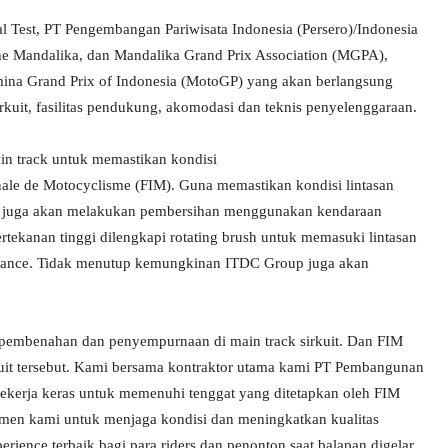
 Test, PT Pengembangan Pariwisata Indonesia (Persero)/Indonesia
Mandalika, dan Mandalika Grand Prix Association (MGPA),
mina Grand Prix of Indonesia (MotoGP) yang akan berlangsung
irkuit, fasilitas pendukung, akomodasi dan teknis penyelenggaraan.
 track untuk memastikan kondisi
ionale de Motocyclisme (FIM). Guna memastikan kondisi lintasan
up juga akan melakukan pembersihan menggunakan kendaraan
rtekanan tinggi dilengkapi rotating brush untuk memasuki lintasan
enance. Tidak menutup kemungkinan ITDC Group juga akan
 pembenahan dan penyempurnaan di main track sirkuit. Dan FIM
kuit tersebut. Kami bersama kontraktor utama kami PT Pembangunan
ekerja keras untuk memenuhi tenggat yang ditetapkan oleh FIM
itmen kami untuk menjaga kondisi dan meningkatkan kualitas
erience terbaik bagi para riders dan penonton saat balapan digelar