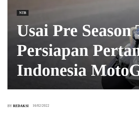
NTB
Usai Pre Season
Persiapan Perta
Indonesia Moto
16/02/2022
BY
REDAKSI