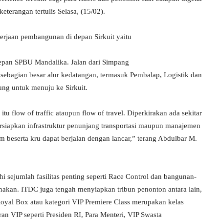
erangan tertulis Selasa, (15/02).
erjaan pembangunan di depan Sirkuit yaitu
depan SPBU Mandalika. Jalan dari Simpang
 sebagian besar alur kedatangan, termasuk Pembalap, Logistik dan
ng untuk menuju ke Sirkuit.
u flow of traffic ataupun flow of travel. Diperkirakan ada sekitar
ersiapkan infrastruktur penunjang transportasi maupun manajemen
im beserta kru dapat berjalan dengan lancar,” terang Abdulbar M.
i sejumlah fasilitas penting seperti Race Control dan bangunan-
unakan. ITDC juga tengah menyiapkan tribun penonton antara lain,
 Royal Box atau kategori VIP Premiere Class merupakan kelas
an VIP seperti Presiden RI, Para Menteri, VIP Swasta