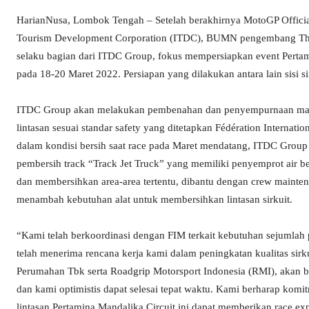
HarianNusa, Lombok Tengah – Setelah berakhirnya MotoGP Official
Tourism Development Corporation (ITDC), BUMN pengembang The 
selaku bagian dari ITDC Group, fokus mempersiapkan event Perta
pada 18-20 Maret 2022. Persiapan yang dilakukan antara lain sisi s
ITDC Group akan melakukan pembenahan dan penyempurnaan main
lintasan sesuai standar safety yang ditetapkan Fédération Internat
dalam kondisi bersih saat race pada Maret mendatang, ITDC Gro
pembersih track “Track Jet Truck” yang memiliki penyemprot air be
dan membersihkan area-area tertentu, dibantu dengan crew maint
menambah kebutuhan alat untuk membersihkan lintasan sirkuit.
“Kami telah berkoordinasi dengan FIM terkait kebutuhan sejumlah
telah menerima rencana kerja kami dalam peningkatan kualitas sir
Perumahan Tbk serta Roadgrip Motorsport Indonesia (RMI), akan b
dan kami optimistis dapat selesai tepat waktu. Kami berharap kom
lintasan Pertamina Mandalika Circuit ini dapat memberikan race exp