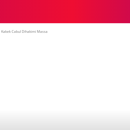
NASIONAL
NASIONAL
NTB
NEWSWIRE
MOR
 Kakek Cabul Dihakimi Massa