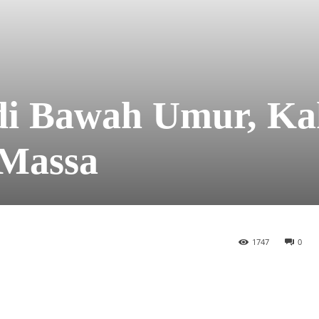
di Bawah Umur, Ka
 Massa
1747
0