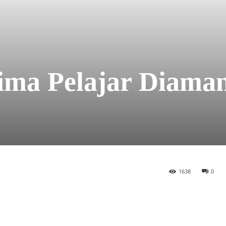
Lima Pelajar Diama
1638
0