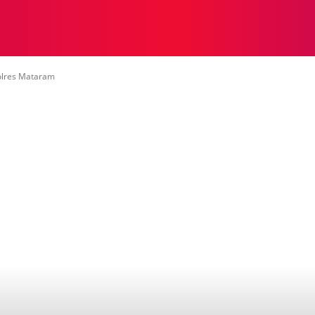
NASIONAL
NASIONAL
NTB
NEWSWIRE
MOR
olres Mataram