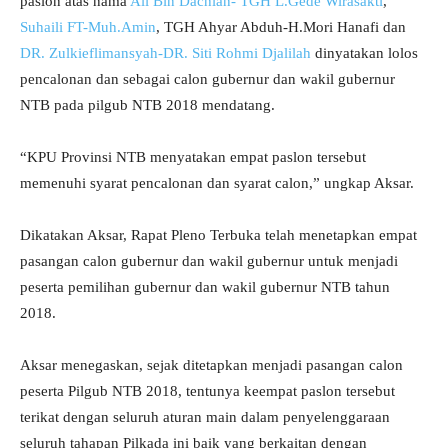
paslon atas nama
Ali Bin Dachlan- TGH L.Gede Wirasakti
,
Suhaili FT-Muh.Amin
, TGH Ahyar Abduh-H.Mori Hanafi dan
DR. Zulkieflimansyah-DR. Siti Rohmi Djalilah
dinyatakan lolos
pencalonan dan sebagai calon gubernur dan wakil gubernur
NTB pada pilgub NTB 2018 mendatang.
“KPU Provinsi NTB menyatakan empat paslon tersebut
memenuhi syarat pencalonan dan syarat calon,” ungkap Aksar.
Dikatakan Aksar, Rapat Pleno Terbuka telah menetapkan empat
pasangan calon gubernur dan wakil gubernur untuk menjadi
peserta pemilihan gubernur dan wakil gubernur NTB tahun
2018.
Aksar menegaskan, sejak ditetapkan menjadi pasangan calon
peserta Pilgub NTB 2018, tentunya keempat paslon tersebut
terikat dengan seluruh aturan main dalam penyelenggaraan
seluruh tahapan Pilkada ini baik yang berkaitan dengan