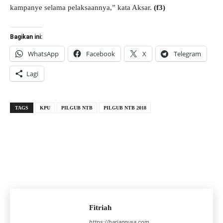
kampanye selama pelaksaannya,” kata Aksar.
(f3)
Bagikan ini:
WhatsApp
Facebook
X
Telegram
Lagi
TAGS
KPU
PILGUB NTB
PILGUB NTB 2018
Fitriah
https://hariannusa.com