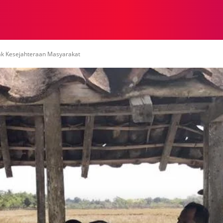
NASIONAL
NASIONAL
NTB
NEWSWIRE
MOR
k Kesejahteraan Masyarakat