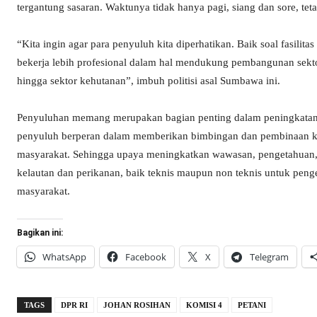
tergantung sasaran. Waktunya tidak hanya pagi, siang dan sore, teta
“Kita ingin agar para penyuluh kita diperhatikan. Baik soal fasilit
bekerja lebih profesional dalam hal mendukung pembangunan sektor-s
hingga sektor kehutanan”, imbuh politisi asal Sumbawa ini.
Penyuluhan memang merupakan bagian penting dalam peningkatan k
penyuluh berperan dalam memberikan bimbingan dan pembinaan kep
masyarakat. Sehingga upaya meningkatkan wawasan, pengetahuan, 
kelautan dan perikanan, baik teknis maupun non teknis untuk pe
masyarakat.
Bagikan ini:
WhatsApp
Facebook
X
Telegram
TAGS
DPR RI
JOHAN ROSIHAN
KOMISI 4
PETANI