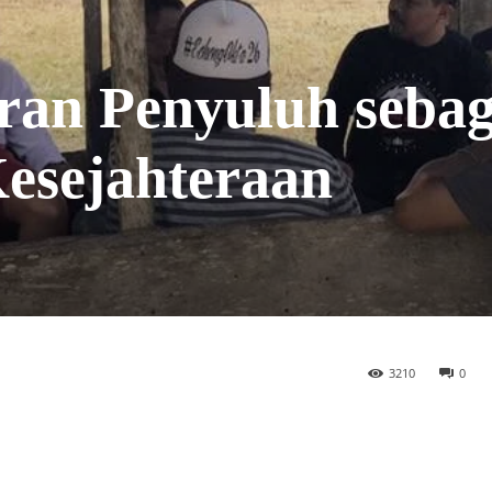
an Penyuluh sebag
esejahteraan
3210
0