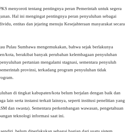
PKS menyoroti tentang pentingnya peran Pemerintah untuk segera
nan. Hal ini mengingat pentingnya peran penyuluhan sebagai
vidu, entitas dan jejaring menuju Kesejahteraan masyarakat secara
atau Pulau Sumbawa mengemukakan, bahwa sejak berlakunya
en/kota, berakibat banyak perubahan kelembagaan penyuluhan
penyuluhan pertanian mengalami stagnasi, sementara penyuluh
merintah provinsi, terkadang program penyuluhan tidak
program.
uhan di tingkat kabupaten/kota belum berjalan dengan baik dan
n serta instansi terkait lainnya, seperti institusi penelitian yang
i, LSM dan swasta). Sementara perkembangan wawasan, pengetahuan
ngan teknologi informasi saat ini.
sendiri, belum diperlakukan sebagai bagian dari suatu sistem