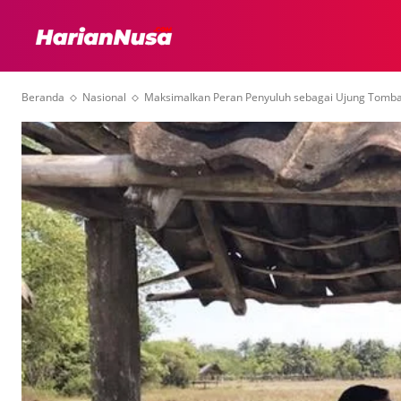
HEADLINE
INTER
Beranda
Nasional
Maksimalkan Peran Penyuluh sebagai Ujung Tomba