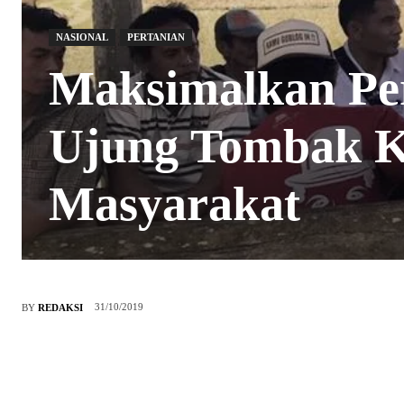
NASIONAL
PERTANIAN
Maksimalkan Per
Ujung Tombak K
Masyarakat
31/10/2019
BY
REDAKSI