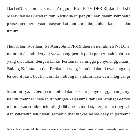
HarianNusa.com, Jakarta – Anggota Komisi IV DPR RI dari Fraksi 
Merevitalisasi Peranan dan Kedudukan penyuluhan dalam Pembangu
proses pemberdayaan masyarakat untuk meningkatkan kapasitas indi
umum.
Haji Johan Rosihan, ST Anggota DPR-RI daerah pemilihan NTB1 
otonomi daerah dengan wewenang penuh pada pemerintah kabupat
yang disatukan dengan Dinas Pertanian sehingga penyelenggaraan 
Bidang Kehutanan dan Perikanan yang berada dalam kewenangan pe
terkoordinasi, tidak memiliki hubungan sinkronisasi dan integrasi 
Menurutnya, beberapa metode dalam sistem penyelenggaraan penyul
belum memperlihatkan hubungan kerjasama dengan lembaga-lembaga lai
merupakan sumber teknologi (litbang pertanian, perguruan tingg
dan keterampilan petani semakin meningkat sesuai dengan perkemba
Masih menurut Johan, kegiatan penyuluhan pertanian masih berdiri 