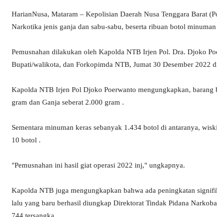
HarianNusa, Mataram – Kepolisian Daerah Nusa Tenggara Barat (
Narkotika jenis ganja dan sabu-sabu, beserta ribuan botol minuman 
Pemusnahan dilakukan oleh Kapolda NTB Irjen Pol. Dra. Djoko Po
Bupati/walikota, dan Forkopimda NTB, Jumat 30 Desember 2022 
Kapolda NTB Irjen Pol Djoko Poerwanto mengungkapkan, barang b
gram dan Ganja seberat 2.000 gram .
Sementara minuman keras sebanyak 1.434 botol di antaranya, wiski 
10 botol .
"Pemusnahan ini hasil giat operasi 2022 inj," ungkapnya.
Kapolda NTB juga mengungkapkan bahwa ada peningkatan signifik
lalu yang baru berhasil diungkap Direktorat Tindak Pidana Narko
744 tersangka .