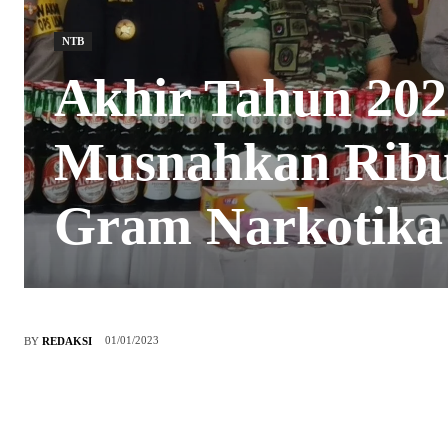
NTB
Akhir Tahun 202
Musnahkan Ribu
Gram Narkotika
01/01/2023
BY
REDAKSI