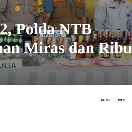
2, Polda NTB
an Miras dan Rib
898
0