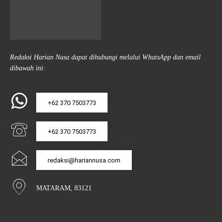
Redaksi Harian Nusa dapat dihubungi melalui WhatsApp dan email
dibawah ini:
+62 370 7503773
+62 370 7503773
redaksi@hariannusa.com
MATARAM, 83121