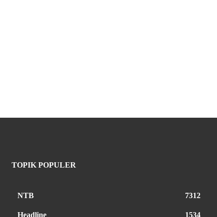
TOPIK POPULER
NTB
7312
Headline
1534