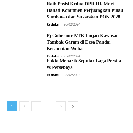
Raih Posisi Kedua DPR RI, Mori
Hanafi Komitmen Perjuangkan Pulau
Sumbawa dan Sukseskan PON 2028
Redaksi
-
26/02/2024
Pj Gubernur NTB Tinjau Kawasan
Tambak Garam di Desa Pandai
Kecamatan Woha
Redaksi
-
25/02/2024
Fakta Menarik Seputar Laga Persita
vs Persebaya
Redaksi
-
23/02/2024
...
1
2
3
6