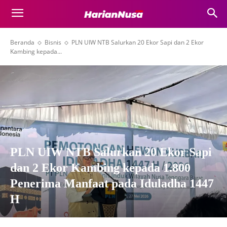
Beranda
Bisnis
PLN UIW NTB Salurkan 20 Ekor Sapi dan 2 Ekor
Kambing kepada...
PLN UIW NTB Salurkan 20 Ekor Sapi
dan 2 Ekor Kambing kepada 1.800
Penerima Manfaat pada Iduladha 1447
H