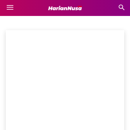
INTERNASIONAL
Bima
Bisnis
Business
Destinasi Wisata
Dompu
Ekonomi
Beranda
Internasional