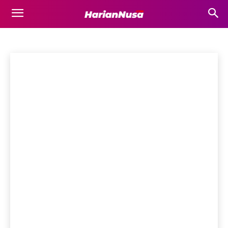
NEWSWIRE
Bima
Bisnis
Business
Destinasi Wisata
Dompu
Ekonomi
Beranda
Newswire