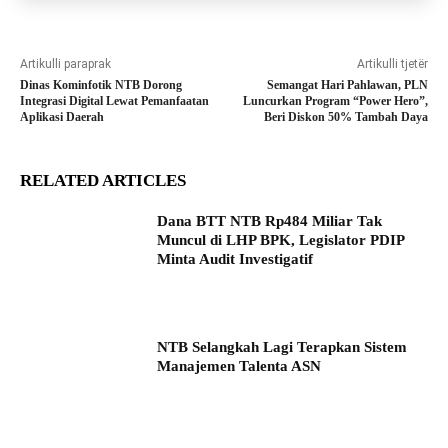
Artikulli paraprak
Artikulli tjetër
Dinas Kominfotik NTB Dorong
Semangat Hari Pahlawan, PLN
Integrasi Digital Lewat Pemanfaatan
Luncurkan Program “Power Hero”,
Aplikasi Daerah
Beri Diskon 50% Tambah Daya
RELATED ARTICLES
Dana BTT NTB Rp484 Miliar Tak
Muncul di LHP BPK, Legislator PDIP
Minta Audit Investigatif
NTB Selangkah Lagi Terapkan Sistem
Manajemen Talenta ASN