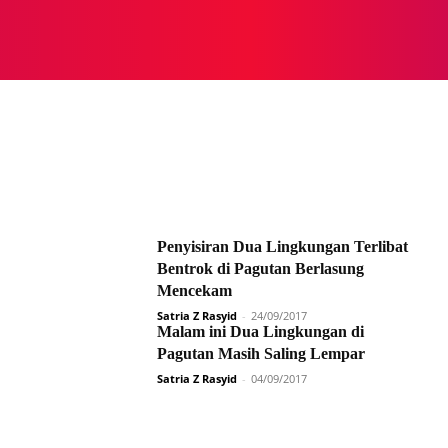
NASIONAL
NASIONAL
NTB
NEWSWIRE
MOR
Penyisiran Dua Lingkungan Terlibat
Bentrok di Pagutan Berlasung
Mencekam
Satria Z Rasyid
-
24/09/2017
Malam ini Dua Lingkungan di
Pagutan Masih Saling Lempar
Satria Z Rasyid
-
04/09/2017