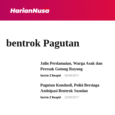
HEADLINE
INTER
bentrok Pagutan
Jalin Perdamaian, Warga Asak dan
Peresak Gotong Royong
Satria Z Rasyid
-
30/09/2017
Pagutan Kondusif, Polisi Bersiaga
Antisipasi Bentrok Susulan
Satria Z Rasyid
-
23/09/2017