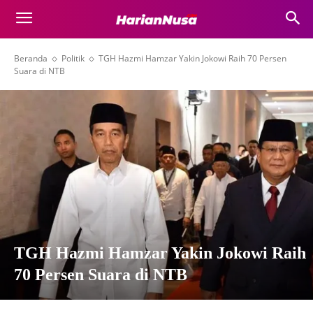
Beranda
Politik
TGH Hazmi Hamzar Yakin Jokowi Raih 70 Persen
Suara di NTB
TGH Hazmi Hamzar Yakin Jokowi Raih
70 Persen Suara di NTB