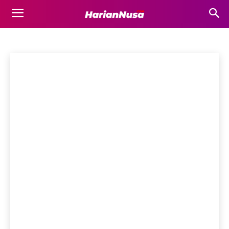
LOMBOK TIMUR
Bima
Bisnis
Business
Destinasi Wisata
Dompu
Ekonomi
Beranda
Lombok Timur