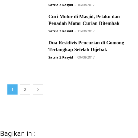
Satria Z Rasyid
-
16/08/2017
Curi Motor di Masjid, Pelaku dan
Penadah Motor Curian Ditembak
Satria Z Rasyid
-
11/08/2017
Dua Residivis Pencurian di Gomong
Tertangkap Setelah Dijebak
Satria Z Rasyid
-
09/08/2017
1
2
Bagikan ini: