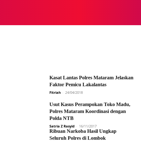
NASIONAL
NASIONAL
NTB
NEWSWIRE
MOR
Kasat Lantas Polres Mataram Jelaskan
Faktor Pemicu Lakalantas
Fitriah
-
24/04/2018
Usut Kasus Perampokan Toko Madu,
Polres Mataram Koordinasi dengan
Polda NTB
Satria Z Rasyid
-
16/11/2017
Ribuan Narkoba Hasil Ungkap
Seluruh Polres di Lombok