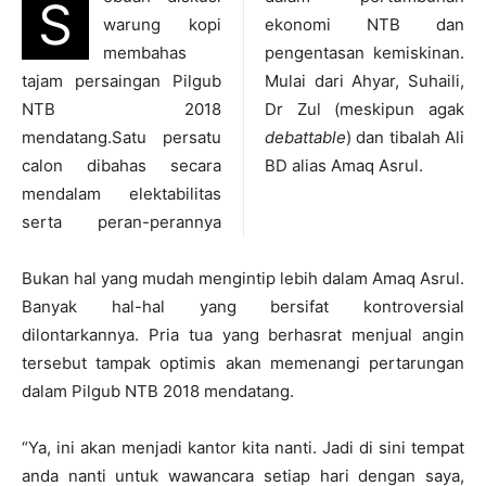
S
warung kopi
ekonomi NTB dan
membahas
pengentasan kemiskinan.
tajam persaingan Pilgub
Mulai dari Ahyar, Suhaili,
NTB 2018
Dr Zul (meskipun agak
mendatang.Satu persatu
debattable
) dan tibalah Ali
calon dibahas secara
BD alias Amaq Asrul.
mendalam elektabilitas
serta peran-perannya
Bukan hal yang mudah mengintip lebih dalam Amaq Asrul.
Banyak hal-hal yang bersifat kontroversial
dilontarkannya. Pria tua yang berhasrat menjual angin
tersebut tampak optimis akan memenangi pertarungan
dalam Pilgub NTB 2018 mendatang.
“Ya, ini akan menjadi kantor kita nanti. Jadi di sini tempat
anda nanti untuk wawancara setiap hari dengan saya,