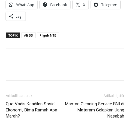
WhatsApp
Facebook
X
Telegram
Lagi
TOPIK
Ali BD
Pilgub NTB
Artikulli paraprak
Artikulli tjetër
Quo Vadis Keadilan Sosial
Mantan Cleaning Service BNI di
Ekonomi, Bima Ramah Apa
Mataram Gelapkan Uang
Marah?
Nasabah