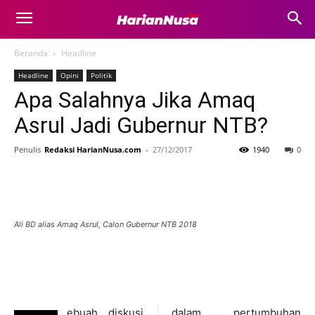
Beranda
Headline
Headline
Opini
Politik
Apa Salahnya Jika Amaq
Asrul Jadi Gubernur NTB?
Penulis
Redaksi HarianNusa.com
-
27/12/2017
1940
0
Ali BD alias Amaq Asrul, Calon Gubernur NTB 2018
ebuah diskusi
dalam pertumbuhan